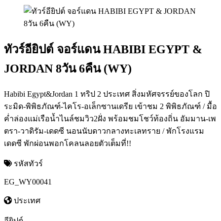
ทัวร์อียิปต์ จอร์แดน HABIBI EGYPT &
JORDAN 8วัน 6คืน (WY)
Habibi Egypt&Jordan 1 ทริป 2 ประเทศ สิ่งมหัศจรรย์ของโลก ปิ
ระมิด-พิพิธภัณฑ์-ไคโร-อเล็กซานเดรีย เข้าชม 2 พิพิธภัณฑ์ / มื้อ
ค่ำล่องแม่เรือน้ำไนล์ชมวิว2ฝั่ง พร้อมชมโชว์ท้องถิ่น อัมมาน-เพ
ตรา-วาดิรัม-เดดซี นอนนับดาวกลางทะเลทราย / พักโรงแรม
เดดซี พักผ่อนพอกโคลนลอยตัวเต็มที่!!
รหัสทัวร์
EG_WY00041
ประเทศ
อียิปต์